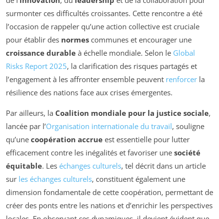
de l’
innovation
, du
leadership
et de la collaboration pour
surmonter ces difficultés croissantes. Cette rencontre a été
l’occasion de rappeler qu’une action collective est cruciale
pour établir des
normes
communes et encourager une
croissance durable
à échelle mondiale. Selon le
Global
Risks Report 2025
, la clarification des risques partagés et
l’engagement à les affronter ensemble peuvent
renforcer
la
résilience des nations face aux crises émergentes.
Par ailleurs, la
Coalition mondiale pour la justice sociale
,
lancée par l’
Organisation internationale du travail
, souligne
qu’une
coopération accrue
est essentielle pour lutter
efficacement contre les inégalités et favoriser une
société
équitable
. Les
échanges culturels
, tel décrit dans un article
sur
les échanges culturels
, constituent également une
dimension fondamentale de cette coopération, permettant de
créer des ponts entre les nations et d’enrichir les perspectives
locales. En observant ces dynamiques, il devient évident que