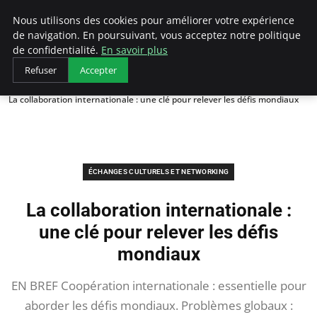
AIESEC France
Nous utilisons des cookies pour améliorer votre expérience
de navigation. En poursuivant, vous acceptez notre politique
de confidentialité.
En savoir plus
Refuser
Accepter
Accueil
Échanges Culturels et Networking
La collaboration internationale : une clé pour relever les défis mondiaux
ÉCHANGES CULTURELS ET NETWORKING
La collaboration internationale :
une clé pour relever les défis
mondiaux
EN BREF Coopération internationale : essentielle pour
aborder les défis mondiaux. Problèmes globaux :