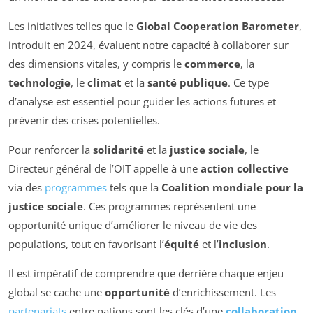
Les initiatives telles que le
Global Cooperation Barometer
,
introduit en 2024, évaluent notre capacité à collaborer sur
des dimensions vitales, y compris le
commerce
, la
technologie
, le
climat
et la
santé publique
. Ce type
d’analyse est essentiel pour guider les actions futures et
prévenir des crises potentielles.
Pour renforcer la
solidarité
et la
justice sociale
, le
Directeur général de l’OIT appelle à une
action collective
via des
programmes
tels que la
Coalition mondiale pour la
justice sociale
. Ces programmes représentent une
opportunité unique d’améliorer le niveau de vie des
populations, tout en favorisant l’
équité
et l’
inclusion
.
Il est impératif de comprendre que derrière chaque enjeu
global se cache une
opportunité
d’enrichissement. Les
partenariats
entre nations sont les clés d’une
collaboration