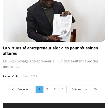
La virtuosité entrepreneuriale : clés pour réussir en
affaires
EN BREF Voyage entrepreneurial : un défi exaltant avec des
obstacles.
Fabien Colin
14 avril 2025
Précédent
1
2
3
4
Suivant