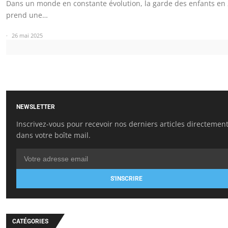
Dans un monde en constante évolution, la garde des enfants en
prend une…
26 mai 2025
NEWSLETTER
Inscrivez-vous pour recevoir nos derniers articles directemen
dans votre boîte mail.
S'INSCRIRE
CATÉGORIES