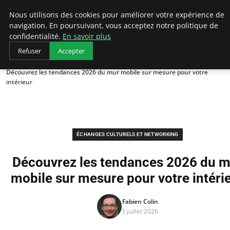
AIESEC France
Nous utilisons des cookies pour améliorer votre expérience de
navigation. En poursuivant, vous acceptez notre politique de
confidentialité.
En savoir plus
Refuser
Accepter
Accueil
Échanges Culturels et Networking
Découvrez les tendances 2026 du mur mobile sur mesure pour votre
intérieur
ÉCHANGES CULTURELS ET NETWORKING
Découvrez les tendances 2026 du m
mobile sur mesure pour votre intéri
Fabien Colin
3 juillet 2026