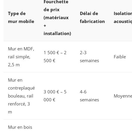
Fourchette
de prix
Type de
Délai de
Isolatio
(matériaux
mur mobile
fabrication
acousti
+
installation)
Mur en MDF,
1 500 € – 2
2-3
rail simple,
Faible
500 €
semaines
2,5 m
Mur en
contreplaqué
3 000 € – 5
4-6
bouleau, rail
Moyenn
000 €
semaines
renforcé, 3
m
Mur en bois