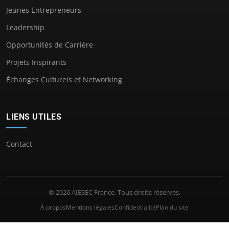
Jeunes Entrepreneurs
Leadership
Opportunités de Carrière
Projets Inspirants
Échanges Culturels et Networking
LIENS UTILES
Contact
© 2026 AIESEC France. Tous droits réservés.
À propos
Mentions légales
Confidentialité
Plan du site