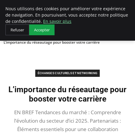
AIESEC France
Nous utilisons des cookies pour améliorer votre expérience
de navigation. En poursuivant, vous acceptez notre politique
de confidentialité.
En savoir plus
Refuser
Accepter
Accueil
Échanges Culturels et Networking
L’importance du réseautage pour booster votre carrière
ÉCHANGES CULTURELS ET NETWORKING
L’importance du réseautage pour
booster votre carrière
EN BREF Tendances du marché : Comprendre
l’évolution du secteur d’ici 2025. Partenariats :
Éléments essentiels pour une collaboration