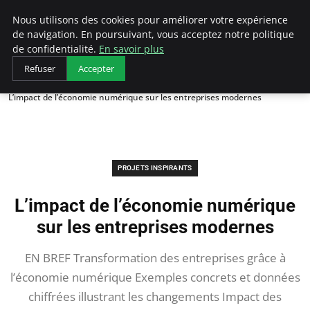
AIESEC France
Nous utilisons des cookies pour améliorer votre expérience
de navigation. En poursuivant, vous acceptez notre politique
de confidentialité.
En savoir plus
Refuser
Accepter
Accueil
Projets Inspirants
L’impact de l’économie numérique sur les entreprises modernes
PROJETS INSPIRANTS
L’impact de l’économie numérique
sur les entreprises modernes
EN BREF Transformation des entreprises grâce à
l’économie numérique Exemples concrets et données
chiffrées illustrant les changements Impact des