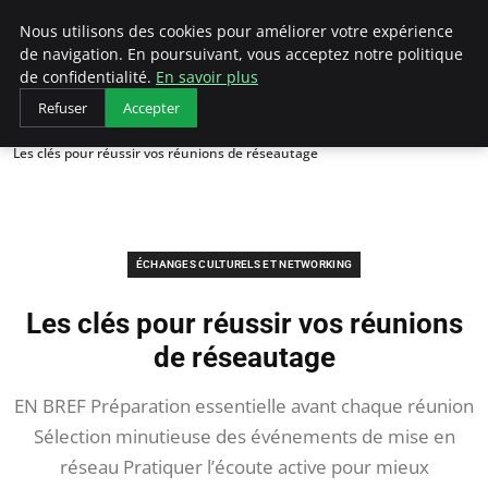
AIESEC France
Nous utilisons des cookies pour améliorer votre expérience
de navigation. En poursuivant, vous acceptez notre politique
de confidentialité.
En savoir plus
Refuser
Accepter
Accueil
Échanges Culturels et Networking
Les clés pour réussir vos réunions de réseautage
ÉCHANGES CULTURELS ET NETWORKING
Les clés pour réussir vos réunions
de réseautage
EN BREF Préparation essentielle avant chaque réunion
Sélection minutieuse des événements de mise en
réseau Pratiquer l’écoute active pour mieux