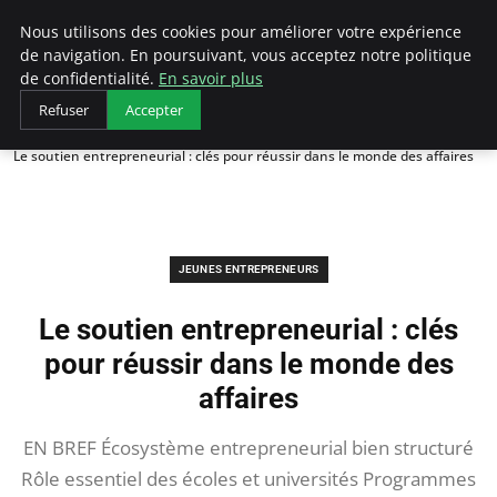
AIESEC France
Nous utilisons des cookies pour améliorer votre expérience
de navigation. En poursuivant, vous acceptez notre politique
de confidentialité.
En savoir plus
Refuser
Accepter
Accueil
Jeunes Entrepreneurs
Le soutien entrepreneurial : clés pour réussir dans le monde des affaires
JEUNES ENTREPRENEURS
Le soutien entrepreneurial : clés
pour réussir dans le monde des
affaires
EN BREF Écosystème entrepreneurial bien structuré
Rôle essentiel des écoles et universités Programmes