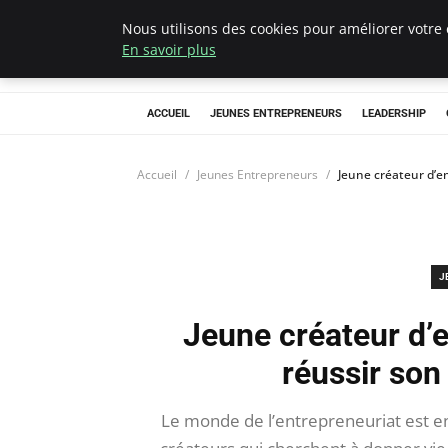
Nous utilisons des cookies pour améliorer votre 
AIESEC France
En savoir plus
ACCUEIL
JEUNES ENTREPRENEURS
LEADERSHIP
Accueil
Jeunes Entrepreneurs
Jeune créateur d’en
J
Jeune créateur d’e
réussir so
Le monde de l’entrepreneuriat est en 