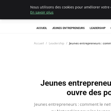
Nous utilisons des cookies pour améliorer votre 
AIESEC France
En savoir plus
ACCUEIL
JEUNES ENTREPRENEURS
LEADERSHIP
Accueil
Leadership
Jeunes entrepreneurs : comm
Jeunes entrepreneu
ouvre des p
Jeunes entrepreneurs : comment le net