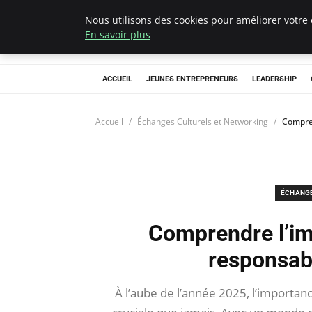
Nous utilisons des cookies pour améliorer votre 
AIESEC France
En savoir plus
ACCUEIL
JEUNES ENTREPRENEURS
LEADERSHIP
Accueil
Échanges Culturels et Networking
Compren
ÉCHANGE
Comprendre l’im
responsabi
À l’aube de l’année 2025, l’importanc