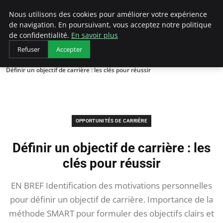
AIESEC France
Nous utilisons des cookies pour améliorer votre expérience
de navigation. En poursuivant, vous acceptez notre politique
de confidentialité.
En savoir plus
Refuser
Accepter
Accueil
Opportunités de Carrière
Définir un objectif de carrière : les clés pour réussir
OPPORTUNITÉS DE CARRIÈRE
Définir un objectif de carrière : les
clés pour réussir
EN BREF Identification des motivations personnelles
pour définir un objectif de carrière. Importance de la
méthode SMART pour formuler des objectifs clairs et