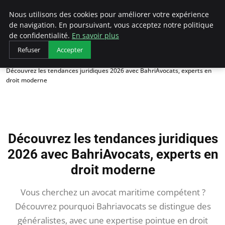
AIESEC France
Nous utilisons des cookies pour améliorer votre expérience
de navigation. En poursuivant, vous acceptez notre politique
de confidentialité.
En savoir plus
Refuser
Accepter
Accueil
Découvrez les tendances juridiques 2026 avec BahriAvocats, experts en
droit moderne
Découvrez les tendances juridiques
2026 avec BahriAvocats, experts en
droit moderne
Vous cherchez un avocat maritime compétent ?
Découvrez pourquoi Bahriavocats se distingue des
généralistes, avec une expertise pointue en droit