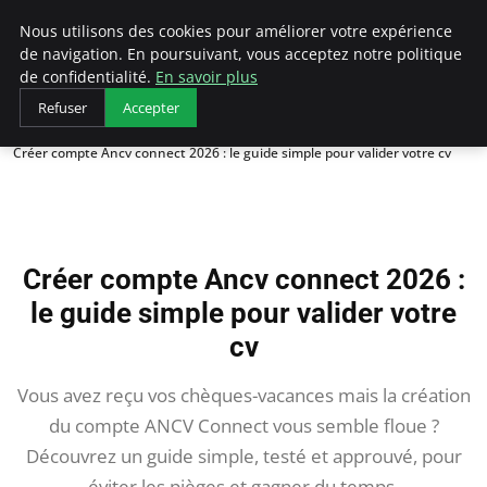
AIESEC France
Nous utilisons des cookies pour améliorer votre expérience
de navigation. En poursuivant, vous acceptez notre politique
de confidentialité.
En savoir plus
Refuser
Accepter
Accueil
Créer compte Ancv connect 2026 : le guide simple pour valider votre cv
Créer compte Ancv connect 2026 :
le guide simple pour valider votre
cv
Vous avez reçu vos chèques-vacances mais la création
du compte ANCV Connect vous semble floue ?
Découvrez un guide simple, testé et approuvé, pour
éviter les pièges et gagner du temps.