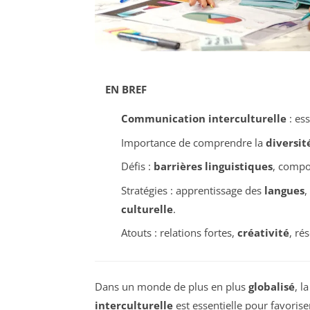
EN BREF
Communication interculturelle
: es
Importance de comprendre la
diversit
Défis :
barrières linguistiques
, comp
Stratégies : apprentissage des
langues
,
culturelle
.
Atouts : relations fortes,
créativité
, ré
Dans un monde de plus en plus
globalisé
, l
interculturelle
est essentielle pour favorise