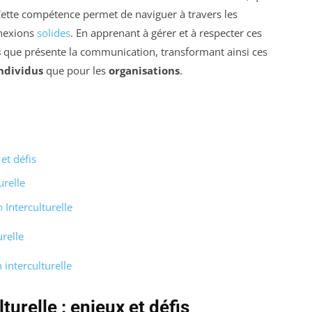
 Cette compétence permet de naviguer à travers les
nnexions
solides
. En apprenant à gérer et à respecter ces
s
que présente la communication, transformant ainsi ces
ndividus
que pour les
organisations
.
et défis
urelle
 Interculturelle
relle
interculturelle
urelle : enjeux et défis