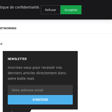
ique de confidentialité.
Refuser
Accepter
 NETWORKING
sé
NEWSLETTER
Inscrivez-vous pour recevoir nos
derniers articles directement dans
votre boîte mail.
S'INSCRIRE