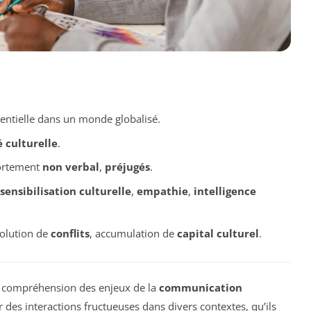
sentielle dans un monde globalisé.
é culturelle
.
ortement
non verbal
,
préjugés
.
sensibilisation culturelle
,
empathie
,
intelligence
solution de
conflits
, accumulation de
capital culturel
.
a compréhension des enjeux de la
communication
r des interactions fructueuses dans divers contextes, qu’ils