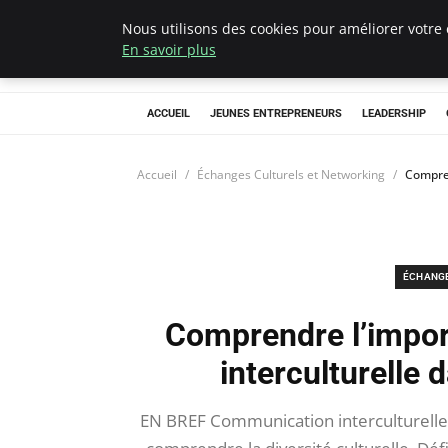
Nous utilisons des cookies pour améliorer votre 
AIESEC France
En savoir plus
ACCUEIL
JEUNES ENTREPRENEURS
LEADERSHIP
Accueil
Échanges Culturels et Networking
Compren
ÉCHANGE
Comprendre l’impor
interculturelle
EN BREF Communication interculturelle 