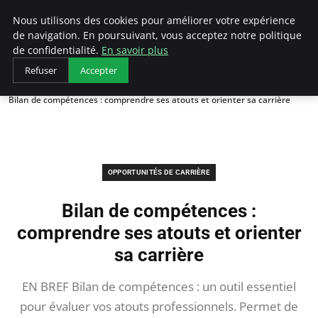
AIESEC France
Nous utilisons des cookies pour améliorer votre expérience
de navigation. En poursuivant, vous acceptez notre politique
de confidentialité.
En savoir plus
Refuser
Accepter
Accueil
Opportunités de Carrière
Bilan de compétences : comprendre ses atouts et orienter sa carrière
OPPORTUNITÉS DE CARRIÈRE
Bilan de compétences :
comprendre ses atouts et orienter
sa carrière
EN BREF Bilan de compétences : un outil essentiel
pour évaluer vos atouts professionnels. Permet de