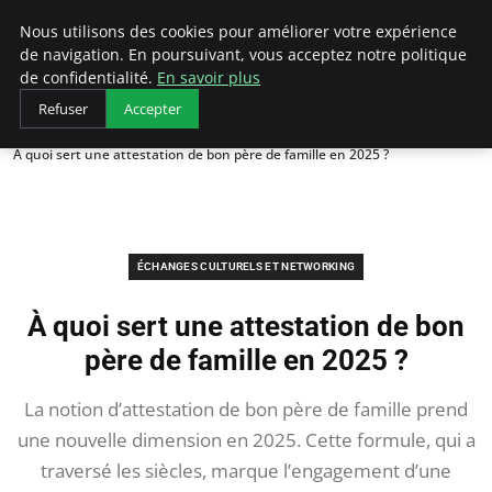
AIESEC France
Nous utilisons des cookies pour améliorer votre expérience
de navigation. En poursuivant, vous acceptez notre politique
de confidentialité.
En savoir plus
Refuser
Accepter
Accueil
Échanges Culturels et Networking
À quoi sert une attestation de bon père de famille en 2025 ?
ÉCHANGES CULTURELS ET NETWORKING
À quoi sert une attestation de bon
père de famille en 2025 ?
La notion d’attestation de bon père de famille prend
une nouvelle dimension en 2025. Cette formule, qui a
traversé les siècles, marque l’engagement d’une