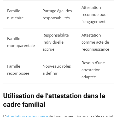
Attestation
Famille
Partage égal des
reconnue pour
nucléaire
responsabilités
l’engagement
Responsabilité
Attestation
Famille
individuelle
comme acte de
monoparentale
accrue
reconnaissance
Besoin d’une
Famille
Nouveaux rôles
attestation
recomposée
à définir
adaptée
Utilisation de l’attestation dans le
cadre familial
L’
attestation de bon père
de famille peut jouer un rôle crucial