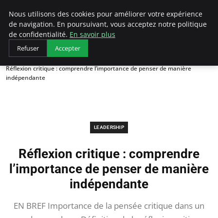
AIESEC France
Nous utilisons des cookies pour améliorer votre expérience
de navigation. En poursuivant, vous acceptez notre politique
de confidentialité.
En savoir plus
Refuser
Accepter
Accueil
Leadership
Réflexion critique : comprendre l’importance de penser de manière
indépendante
LEADERSHIP
Réflexion critique : comprendre
l’importance de penser de manière
indépendante
EN BREF Importance de la pensée critique dans un