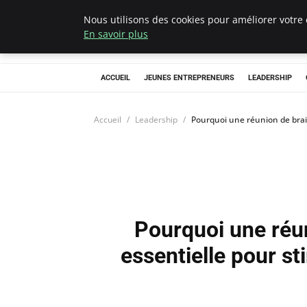
Nous utilisons des cookies pour améliorer votre 
AIESEC France
En savoir plus
ACCUEIL
JEUNES ENTREPRENEURS
LEADERSHIP
Accueil
Leadership
Pourquoi une réunion de brain
Pourquoi une réu
essentielle pour sti