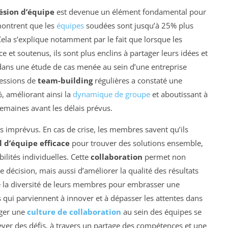
ésion d’équipe
est devenue un élément fondamental pour
montrent que les
équipes
soudées sont jusqu’à 25% plus
la s’explique notamment par le fait que lorsque les
et soutenus, ils sont plus enclins à partager leurs idées et
ns une étude de cas menée au sein d’une entreprise
sessions de
team-building
régulières a constaté une
, améliorant ainsi la
dynamique de groupe
et aboutissant à
maines avant les délais prévus.
es imprévus. En cas de crise, les membres savent qu’ils
l d’équipe efficace
pour trouver des solutions ensemble,
ilités individuelles. Cette
collaboration
permet non
 décision, mais aussi d’améliorer la qualité des résultats
i de la diversité de leurs membres pour embrasser une
 qui parviennent à innover et à dépasser les attentes dans
ager une
culture de collaboration
au sein des équipes se
lever des défis, à travers un partage des compétences et une