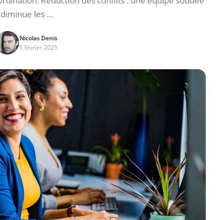
coordination. Réduction des conflits : une équipe soudée
diminue les …
Nicolas Denis
5 février 2025