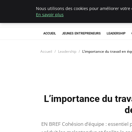
Nous utilisons des cookies pour améliorer votre 
AIESEC France
En savoir plus
ACCUEIL
JEUNES ENTREPRENEURS
LEADERSHIP
Accueil
Leadership
L’importance du travail en éq
L’importance du trava
d
EN BREF Cohésion d’équipe : essentiel 