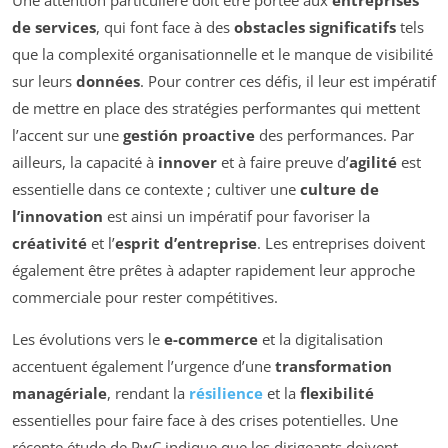
de services
, qui font face à des
obstacles significatifs
tels
que la complexité organisationnelle et le manque de visibilité
sur leurs
données
. Pour contrer ces défis, il leur est impératif
de mettre en place des stratégies performantes qui mettent
l’accent sur une
gestión proactive
des performances. Par
ailleurs, la capacité à
innover
et à faire preuve d’
agilité
est
essentielle dans ce contexte ; cultiver une
culture de
l’innovation
est ainsi un impératif pour favoriser la
créativité
et l’
esprit d’entreprise
. Les entreprises doivent
également être prêtes à adapter rapidement leur approche
commerciale pour rester compétitives.
Les évolutions vers le
e-commerce
et la digitalisation
accentuent également l’urgence d’une
transformation
managériale
, rendant la
résilience
et la
flexibilité
essentielles pour faire face à des crises potentielles. Une
récente étude de PwC indique que les dirigeants doivent