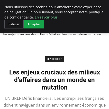
AIESEC France
Nous utilisons des cookies pour améliorer votre expérience
de navigation. En poursuivant, vous acceptez notre politique
de confidentialité.
En savoir plus
Refuser
Accepter
Accueil
Leadership
Les enjeux cruciaux des milieux d’affaires dans un monde en mutation
LEADERSHIP
Les enjeux cruciaux des milieux
d’affaires dans un monde en
mutation
EN BREF Défis financiers : Les entreprises françaises
doivent naviguer dans un environnement économique