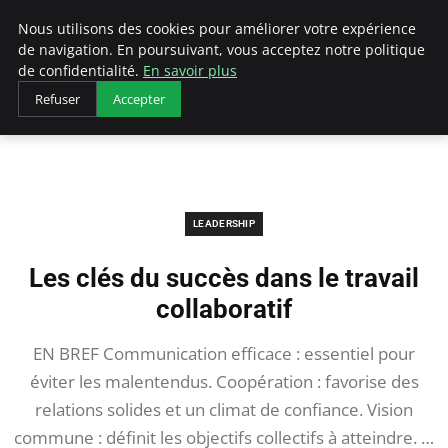
AIESEC France
Nous utilisons des cookies pour améliorer votre expérience
de navigation. En poursuivant, vous acceptez notre politique
de confidentialité.
En savoir plus
Refuser
Accepter
Accueil
Leadership
Les clés du succès dans le travail collaboratif
LEADERSHIP
Les clés du succès dans le travail
collaboratif
EN BREF Communication efficace : essentiel pour
éviter les malentendus. Coopération : favorise des
relations solides et un climat de confiance. Vision
commune : définit les objectifs collectifs à atteindre. …