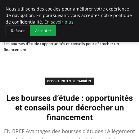
AIESEC France
Nous utilisons des cookies pour améliorer votre expérience
de navigation. En poursuivant, vous acceptez notre politique
de confidentialité.
En savoir plus
Refuser
Accepter
Accueil
Opportunités de Carrière
Les bourses d’étude : opportunités et conseils pour décrocher un
financement
OPPORTUNITÉS DE CARRIÈRE
Les bourses d’étude : opportunités
et conseils pour décrocher un
financement
EN BREF Avantages des bourses d’études : Allègement