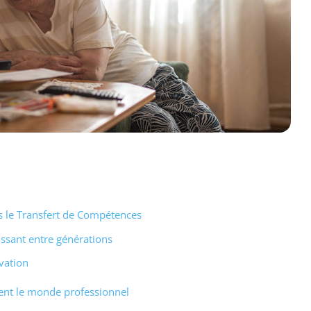
s le Transfert de Compétences
ssant entre générations
vation
ent le monde professionnel