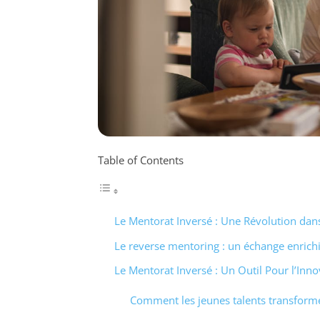
Table of Contents
Le Mentorat Inversé : Une Révolution dan
Le reverse mentoring : un échange enrichi
Le Mentorat Inversé : Un Outil Pour l’Inno
Comment les jeunes talents transform