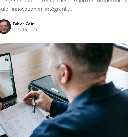
intergénérationnel et la transmission de compétences
ule l’innovation en intégrant …
Fabien Colin
17 février 2025