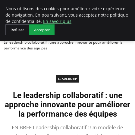
AIESEC France
Nous utilisons des cookies pour améliorer votre expérience
de navigation. En poursuivant, vous acceptez notre politique
de confidentialité.
En savoir plus
Refuser
Accepter
Accueil
Leadership
Le leadership collaboratif : une approche innovante pour améliorer la
performance des équipes
LEADERSHIP
Le leadership collaboratif : une
approche innovante pour améliorer
la performance des équipes
EN BREF Leadership collaboratif : Un modèle de