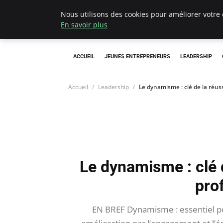
Nous utilisons des cookies pour améliorer votre 
AIESEC France
En savoir plus
ACCUEIL
JEUNES ENTREPRENEURS
LEADERSHIP
Accueil
Leadership
Le dynamisme : clé de la réus
Le dynamisme : clé d
pro
EN BREF Dynamisme : essentiel pou