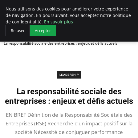
AIESEC France
Nous utilisons des cookies pour améliorer votre expérience
de navigation. En poursuivant, vous acceptez notre politique
de confidentialité.
En savoir plus
Refuser
Accepter
Accueil
Leadership
La responsabilité sociale des entreprises : enjeux et défis actuels
LEADERSHIP
La responsabilité sociale des
entreprises : enjeux et défis actuels
EN BREF Définition de la Responsabilité Sociétale des
Entreprises (RSE) Recherche d’un impact positif sur la
société Nécessité de conjuguer performance