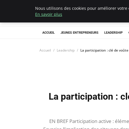
Nous utilisons des cookies pour améliorer votre 
AIESEC France
En savoir plus
ACCUEIL
JEUNES ENTREPRENEURS
LEADERSHIP
Accueil
Leadership
La participation : clé de voû
La participation : 
EN BREF Participation active : élém