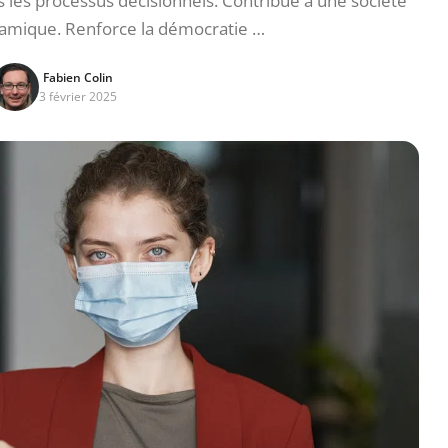
ns les processus décisionnels. Contribue à une société
ynamique. Renforce la démocratie …
Fabien Colin
3 février 2025