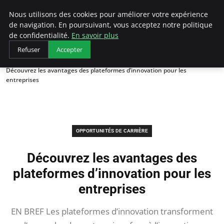
AIESEC France
Nous utilisons des cookies pour améliorer votre expérience
de navigation. En poursuivant, vous acceptez notre politique
de confidentialité.
En savoir plus
Refuser
Accepter
Accueil
Opportunités de Carrière
Découvrez les avantages des plateformes d’innovation pour les
entreprises
OPPORTUNITÉS DE CARRIÈRE
Découvrez les avantages des
plateformes d’innovation pour les
entreprises
EN BREF Les plateformes d’innovation transforment