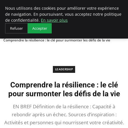
AIESEC France
Nous utilisons des cookies pour améliorer votre expérience
de navigation. En poursuivant, vous acceptez notre politique
de confidentialité.
En savoir plus
Refuser
Accepter
Accueil
Leadership
Comprendre la résilience : le clé pour surmonter les défis de la vie
LEADERSHIP
Comprendre la résilience : le clé
pour surmonter les défis de la vie
EN BREF Définition de la résilience : Capacité à
rebondir après un échec. Sources d’inspiration :
Activités et personnes qui nourrissent votre créativité.