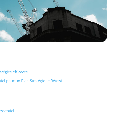
atégies efficaces
iel pour un Plan Stratégique Réussi
essentiel