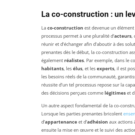
La co-construction : un lev
La
co-construction
est devenue un élément c
processus permet à une pluralité d’
acteurs
,
réunir et d’échanger afin d’aboutir à des solu
prenantes dès le début, la co-construction a
également
réalistes
. Par exemple, dans le co
habitants
, les
élus
, et les
experts
, il est p
les besoins réels de la communauté, garantis
réussite d’un tel processus repose sur la capac
des décisions perçues comme
légitimes
et d
Un autre aspect fondamental de la co-construct
Lorsque les parties prenantes bricolent
ense
d’
appartenance
et d’
adhésion
aux actions à
ensuite la mise en œuvre et le suivi des acti