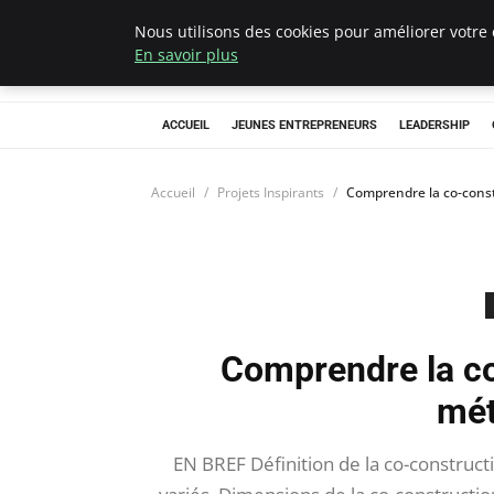
Nous utilisons des cookies pour améliorer votre 
AIESEC France
En savoir plus
ACCUEIL
JEUNES ENTREPRENEURS
LEADERSHIP
Accueil
Projets Inspirants
Comprendre la co-const
Comprendre la co
mét
EN BREF Définition de la co-construct