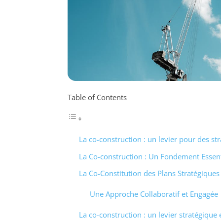
Table of Contents
La co-construction : un levier pour des str
La Co-construction : Un Fondement Essent
La Co-Constitution des Plans Stratégiques
Une Approche Collaboratif et Engagée
La co-construction : un levier stratégique 