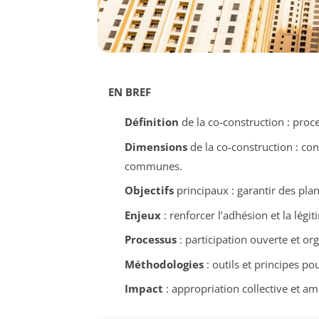
EN BREF
Définition
de la co-construction : proce
Dimensions
de la co-construction : co
communes.
Objectifs
principaux : garantir des plan
Enjeux
: renforcer l’adhésion et la légi
Processus
: participation ouverte et or
Méthodologies
: outils et principes pou
Impact
: appropriation collective et amé