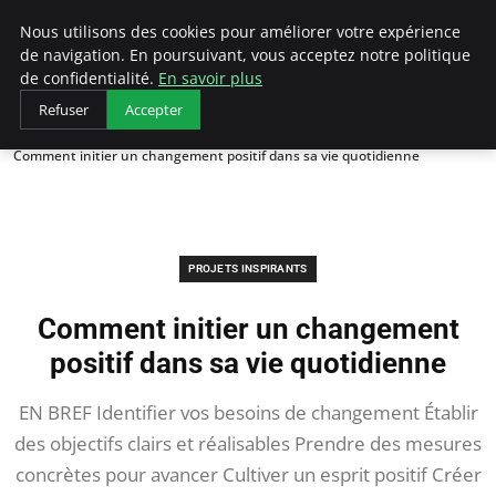
AIESEC France
Nous utilisons des cookies pour améliorer votre expérience
de navigation. En poursuivant, vous acceptez notre politique
de confidentialité.
En savoir plus
Refuser
Accepter
Accueil
Projets Inspirants
Comment initier un changement positif dans sa vie quotidienne
PROJETS INSPIRANTS
Comment initier un changement
positif dans sa vie quotidienne
EN BREF Identifier vos besoins de changement Établir
des objectifs clairs et réalisables Prendre des mesures
concrètes pour avancer Cultiver un esprit positif Créer