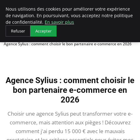
AIESEC France
Nous utilisons des cookies pour améliorer votre expérience
de navigation. En poursuivant, vous acceptez notre politique
de confidentialité.
En savoir plus
Refuser
Accepter
Accueil
Agence Sylius : comment choisir le bon partenaire e-commerce en 2026
Agence Sylius : comment choisir le
bon partenaire e-commerce en
2026
Choisir une agence Sylius peut transformer votre e-
commerce, mais attention aux pièges ! Découvrez
comment j'ai perdu 15 000 € avec le mauvais
prestataire et les critères essentiels pour éviter mes